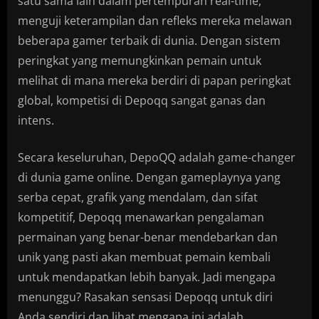
s
satu sama lain dalam pertempuran real-time,
a
menguji keterampilan dan refleks mereka melawan
d
beberapa gamer terbaik di dunia. Dengan sistem
a
peringkat yang memungkinkan pemain untuk
n
melihat di mana mereka berdiri di papan peringkat
O
global, kompetisi di Depoqq sangat ganas dan
V
intens.
O
Secara keseluruhan, DepoQQ adalah game-changer
di dunia game online. Dengan gameplaynya yang
serba cepat, grafik yang mendalam, dan sifat
kompetitif, Depoqq menawarkan pengalaman
permainan yang benar-benar mendebarkan dan
unik yang pasti akan membuat pemain kembali
untuk mendapatkan lebih banyak. Jadi mengapa
menunggu? Rasakan sensasi Depoqq untuk diri
Anda sendiri dan lihat mengapa ini adalah