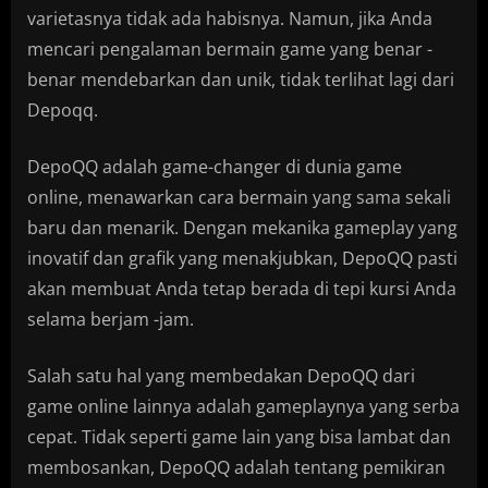
e
di
varietasnya tidak ada habisnya. Namun, jika Anda
situs
r
mencari pengalaman bermain game yang benar -
yang
p
menjamin
benar mendebarkan dan unik, tidak terlihat lagi dari
e
keamanan
Depoqq.
r
dan
kenyamanan.
c
DepoQQ adalah game-changer di dunia game
a
online, menawarkan cara bermain yang sama sekali
y
baru dan menarik. Dengan mekanika gameplay yang
a
inovatif dan grafik yang menakjubkan, DepoQQ pasti
d
akan membuat Anda tetap berada di tepi kursi Anda
e
selama berjam -jam.
n
g
Salah satu hal yang membedakan DepoQQ dari
a
game online lainnya adalah gameplaynya yang serba
n
cepat. Tidak seperti game lain yang bisa lambat dan
L
membosankan, DepoQQ adalah tentang pemikiran