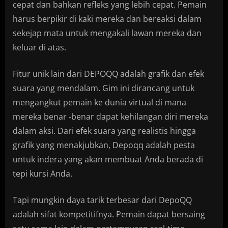
a
cepat dan bahkan refleks yang lebih cepat. Pemain
y
harus berpikir di kaki mereka dan bereaksi dalam
a
sekejap mata untuk mengakali lawan mereka dan
n
keluar di atas.
a
n
Fitur unik lain dari DEPOQQ adalah grafik dan efek
D
suara yang mendalam. Gim ini dirancang untuk
e
mengangkut pemain ke dunia virtual di mana
p
mereka benar -benar dapat kehilangan diri mereka
o
dalam aksi. Dari efek suara yang realistis hingga
s
grafik yang menakjubkan, Depoqq adalah pesta
i
untuk indera yang akan membuat Anda berada di
t
tepi kursi Anda.
P
u
Tapi mungkin daya tarik terbesar dari DepoQQ
l
adalah sifat kompetitifnya. Pemain dapat bersaing