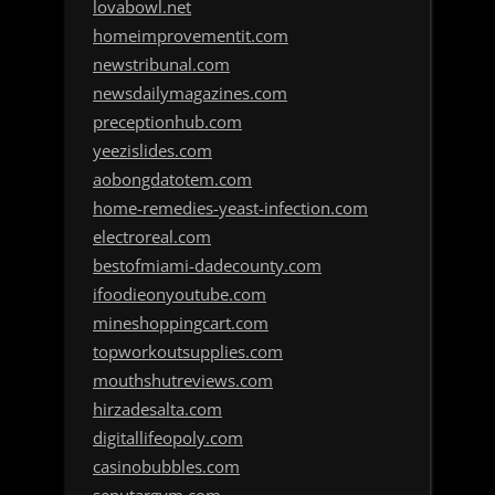
lovabowl.net
homeimprovementit.com
newstribunal.com
newsdailymagazines.com
preceptionhub.com
yeezislides.com
aobongdatotem.com
home-remedies-yeast-infection.com
electroreal.com
bestofmiami-dadecounty.com
ifoodieonyoutube.com
mineshoppingcart.com
topworkoutsupplies.com
mouthshutreviews.com
hirzadesalta.com
digitallifeopoly.com
casinobubbles.com
seputargym.com