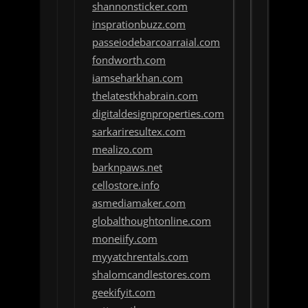
shannonsticker.com
insprationbuzz.com
passeiodebarcoarraial.com
fondworth.com
iamseharkhan.com
thelatestkhabrain.com
digitaldesignproperties.com
sarkariresultex.com
mealizo.com
barknpaws.net
cellostore.info
asmediamaker.com
globalthoughtonline.com
moneiify.com
myyatchrentals.com
shalomcandlestores.com
geekifyit.com