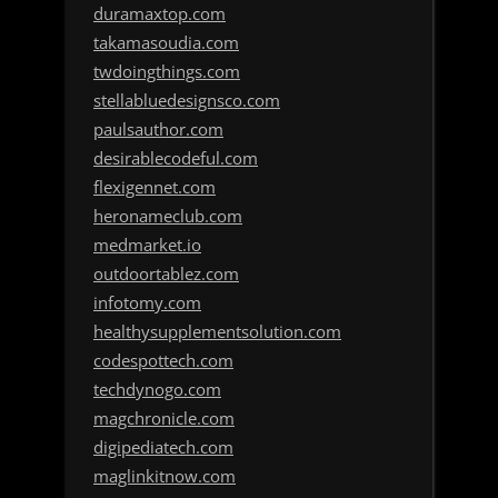
duramaxtop.com
takamasoudia.com
twdoingthings.com
stellabluedesignsco.com
paulsauthor.com
desirablecodeful.com
flexigennet.com
heronameclub.com
medmarket.io
outdoortablez.com
infotomy.com
healthysupplementsolution.com
codespottech.com
techdynogo.com
magchronicle.com
digipediatech.com
maglinkitnow.com