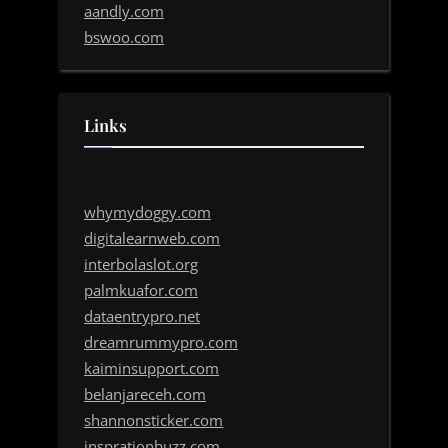
aandly.com
bswoo.com
Links
whymydoggy.com
digitalearnweb.com
interbolaslot.org
palmkuafor.com
dataentrypro.net
dreamrummypro.com
kaiminsupport.com
belanjareceh.com
shannonsticker.com
insprationbuzz.com