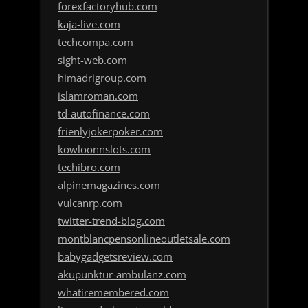
forexfactoryhub.com
kaja-live.com
techcompa.com
sight-web.com
himadrigroup.com
islamroman.com
td-autofinance.com
frienlyjokerpoker.com
kowloonnslots.com
techibro.com
alpinemagazines.com
vulcanrp.com
twitter-trend-blog.com
montblancpensonlineoutletsale.com
babygadgetsreview.com
akupunktur-ambulanz.com
whatiremembered.com