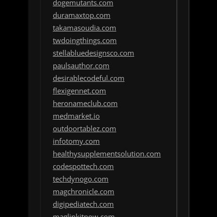
dogemutants.com
duramaxtop.com
takamasoudia.com
twdoingthings.com
stellabluedesignsco.com
paulsauthor.com
desirablecodeful.com
flexigennet.com
heronameclub.com
medmarket.io
outdoortablez.com
infotomy.com
healthysupplementsolution.com
codespottech.com
techdynogo.com
magchronicle.com
digipediatech.com
maglinkitnow.com