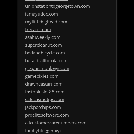
unionstationtogeorgetown.com
iamayudoc.com
mylittlebighead.com
freealot.com
asahiweekly.com
supercleanut.com
bedandbicycle.com
heraldcalifornia.com
graphicmonkeys.com
gamepixies.com
drawneastart.com
fasthokislot88.com
safecasinotips.com
jackpotchips.com
proelitesoftware.com
allcustomercarenumbers.com
familyblogger.xyz