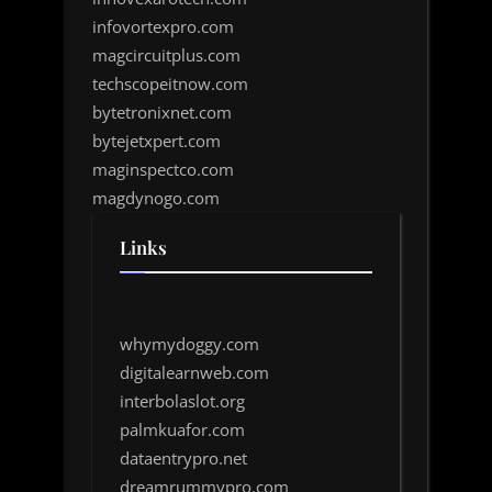
infovortexpro.com
magcircuitplus.com
techscopeitnow.com
bytetronixnet.com
bytejetxpert.com
maginspectco.com
magdynogo.com
Links
whymydoggy.com
digitalearnweb.com
interbolaslot.org
palmkuafor.com
dataentrypro.net
dreamrummypro.com