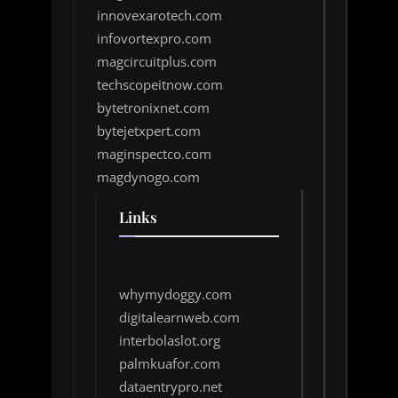
innovexarotech.com
infovortexpro.com
magcircuitplus.com
techscopeitnow.com
bytetronixnet.com
bytejetxpert.com
maginspectco.com
magdynogo.com
Links
whymydoggy.com
digitalearnweb.com
interbolaslot.org
palmkuafor.com
dataentrypro.net