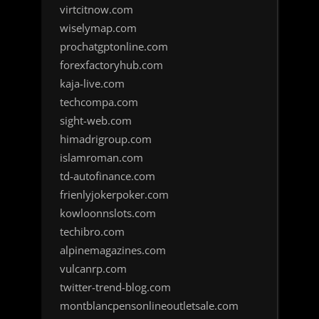
virtcitnow.com
wiselymap.com
prochatgptonline.com
forexfactoryhub.com
kaja-live.com
techcompa.com
sight-web.com
himadrigroup.com
islamroman.com
td-autofinance.com
frienlyjokerpoker.com
kowloonnslots.com
techibro.com
alpinemagazines.com
vulcanrp.com
twitter-trend-blog.com
montblancpensonlineoutletsale.com