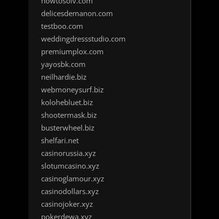
howtosolv.com
delicesdemanon.com
testboo.com
weddingdressstudio.com
premiumplox.com
yayosbk.com
neilhardie.biz
webmoneysurf.biz
kolohebluet.biz
shootermask.biz
busterwheel.biz
shelfari.net
casinorussia.xyz
slotumcasino.xyz
casinoglamour.xyz
casinodollars.xyz
casinojoker.xyz
pokerdewa.xyz