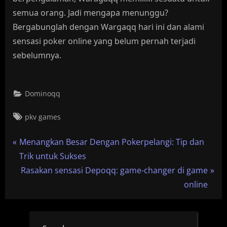
semua orang. Jadi mengapa menunggu?
Bergabunglah dengan Wargaqq hari ini dan alami
sensasi poker online yang belum pernah terjadi
sebelumnya.
Dominoqq
Tags:
pkv games
Post
P
Menangkan Besar Dengan Pokerpelangi: Tip dan
r
Trik untuk Sukses
navigation
e
N
Rasakan sensasi Depoqq: game-changer di game
v
e
online
i
x
o
t
u
P