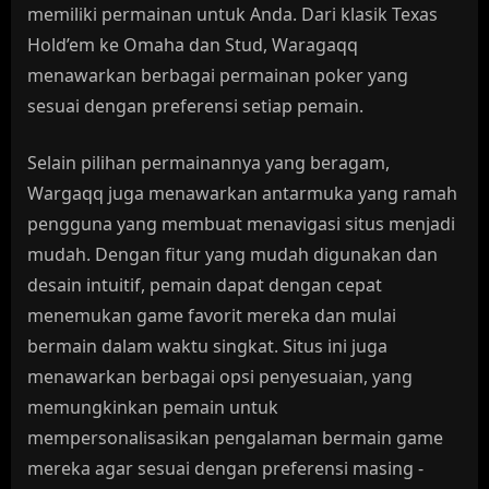
a
memiliki permainan untuk Anda. Dari klasik Texas
y
Hold’em ke Omaha dan Stud, Waragaqq
a
menawarkan berbagai permainan poker yang
n
sesuai dengan preferensi setiap pemain.
a
n
Selain pilihan permainannya yang beragam,
D
Wargaqq juga menawarkan antarmuka yang ramah
e
pengguna yang membuat menavigasi situs menjadi
p
mudah. Dengan fitur yang mudah digunakan dan
o
desain intuitif, pemain dapat dengan cepat
s
menemukan game favorit mereka dan mulai
i
bermain dalam waktu singkat. Situs ini juga
t
menawarkan berbagai opsi penyesuaian, yang
P
memungkinkan pemain untuk
u
mempersonalisasikan pengalaman bermain game
l
mereka agar sesuai dengan preferensi masing -