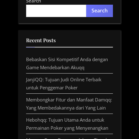
Search
s
o
Search
P
s
o
t
s
:
Recent Posts
t
:
Bebaskan Sisi Kompetitif Anda dengan
Game Mendebarkan Akuqq
JanjiQQ: Tujuan Judi Online Terbaik
untuk Penggemar Poker
Membongkar Fitur dan Manfaat Damqq:
Yang Membedakannya dari Yang Lain
Hebohqq: Tujuan Utama Anda untuk
Permainan Poker yang Menyenangkan