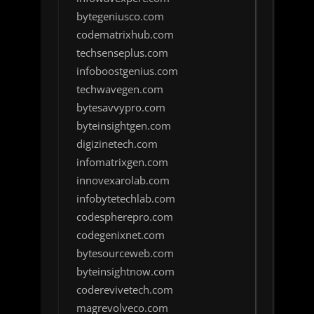
bytegeniusco.com
codematrixhub.com
techsenseplus.com
infoboostgenius.com
techwavegen.com
bytesavvypro.com
byteinsightgen.com
digizinetech.com
infomatrixgen.com
innovexarolab.com
infobytetechlab.com
codespherepro.com
codegenixnet.com
bytesourceweb.com
byteinsightnow.com
coderevivetech.com
magrevolveco.com