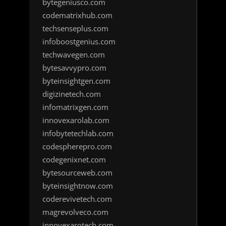
bytegeniusco.com
codematrixhub.com
techsenseplus.com
infoboostgenius.com
techwavegen.com
bytesavvypro.com
byteinsightgen.com
digizinetech.com
infomatrixgen.com
innovexarolab.com
infobytetechlab.com
codespherepro.com
codegenixnet.com
bytesourceweb.com
byteinsightnow.com
coderevivetech.com
magrevolveco.com
innovexarotech.com