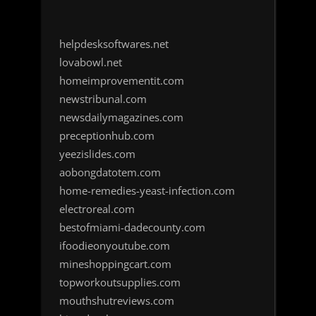
helpdesksoftwares.net
lovabowl.net
homeimprovementit.com
newstribunal.com
newsdailymagazines.com
preceptionhub.com
yeezislides.com
aobongdatotem.com
home-remedies-yeast-infection.com
electroreal.com
bestofmiami-dadecounty.com
ifoodieonyoutube.com
mineshoppingcart.com
topworkoutsupplies.com
mouthshutreviews.com