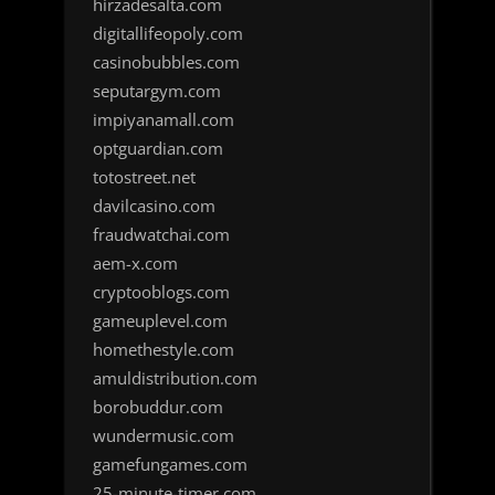
hirzadesalta.com
digitallifeopoly.com
casinobubbles.com
seputargym.com
impiyanamall.com
optguardian.com
totostreet.net
davilcasino.com
fraudwatchai.com
aem-x.com
cryptooblogs.com
gameuplevel.com
homethestyle.com
amuldistribution.com
borobuddur.com
wundermusic.com
gamefungames.com
25-minute-timer.com