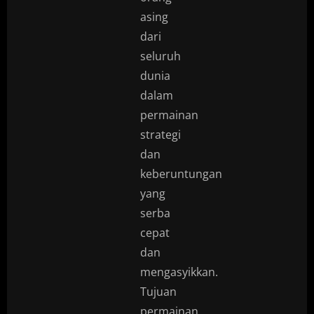
asing
dari
seluruh
dunia
dalam
permainan
strategi
dan
keberuntungan
yang
serba
cepat
dan
mengasyikkan.
Tujuan
permainan