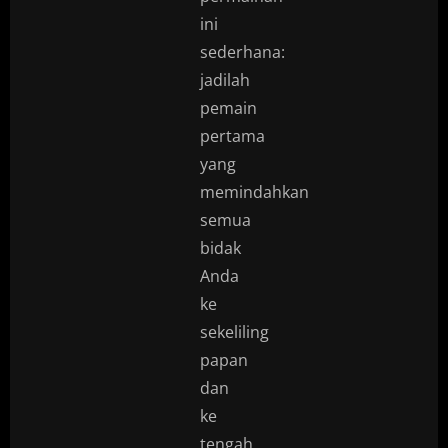
ini
sederhana:
jadilah
pemain
pertama
yang
memindahkan
semua
bidak
Anda
ke
sekeliling
papan
dan
ke
tengah.