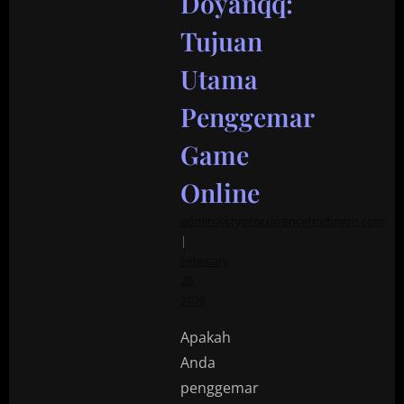
Doyanqq:
e
di
situs
r
Tujuan
yang
p
menjamin
Utama
e
keamanan
r
dan
Penggemar
kenyamanan.
c
Game
a
y
Online
a
admin@cryptocurrencytradingcn.com
d
|
e
February
n
20,
g
2026
a
Apakah
n
Anda
L
penggemar