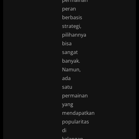
permainan
peran
berbasis
strategi,
pilihannya
bisa
sangat
banyak.
Namun,
ada
satu
permainan
yang
mendapatkan
popularitas
di