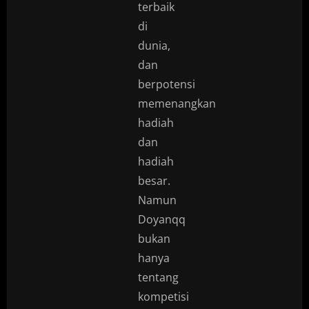
terbaik
di
dunia,
dan
berpotensi
memenangkan
hadiah
dan
hadiah
besar.
Namun
Doyanqq
bukan
hanya
tentang
kompetisi