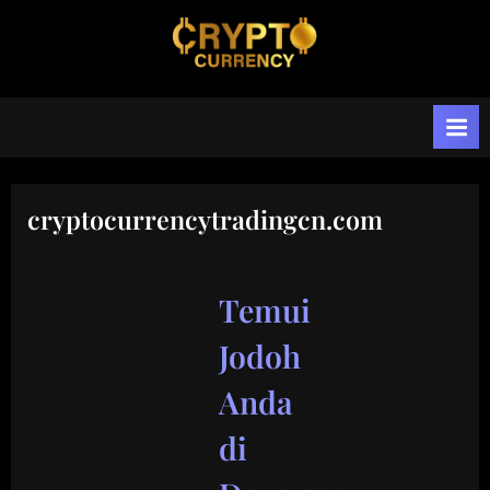
Skip
to
S
Temukan
content
situs
i
BandarQQ
t
terpercaya
u
yang
menawarkan
s
layanan
B
cryptocurrencytradingcn.com
deposit
a
pulsa
n
dan
Temui
OVO
d
untuk
a
Jodoh
memudahkan
r
transaksi
Anda
Q
Anda.
Mainkan
Q
di
dengan
T
tenang