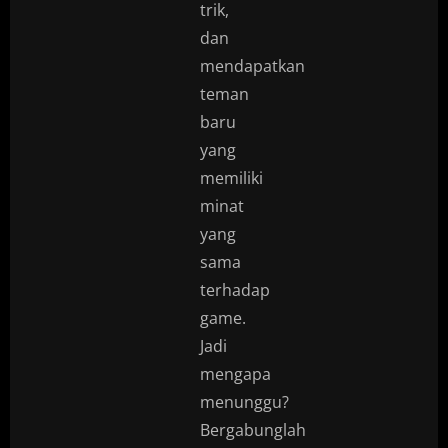
trik,
dan
mendapatkan
teman
baru
yang
memiliki
minat
yang
sama
terhadap
game.
Jadi
mengapa
menunggu?
Bergabunglah