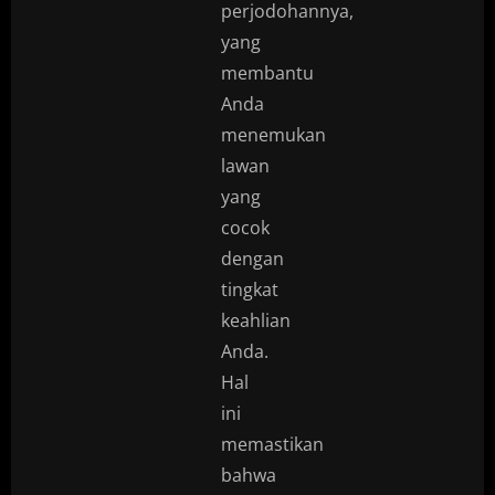
perjodohannya,
yang
membantu
Anda
menemukan
lawan
yang
cocok
dengan
tingkat
keahlian
Anda.
Hal
ini
memastikan
bahwa