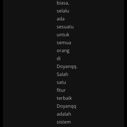
biasa,
selalu
ada
sesuatu
untuk
semua
orang
di
Doyanqq.
Salah
satu
fitur
terbaik
Doyanqq
adalah
sistem