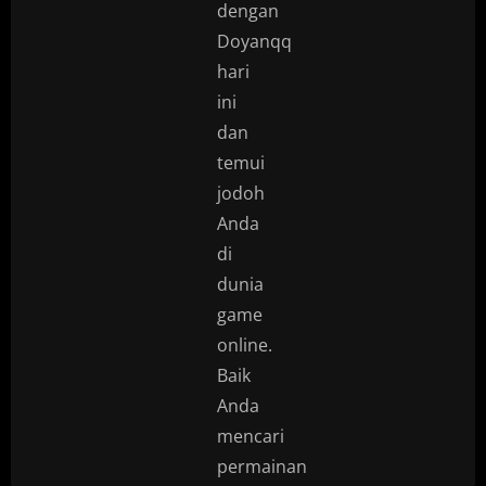
dengan
Doyanqq
hari
ini
dan
temui
jodoh
Anda
di
dunia
game
online.
Baik
Anda
mencari
permainan