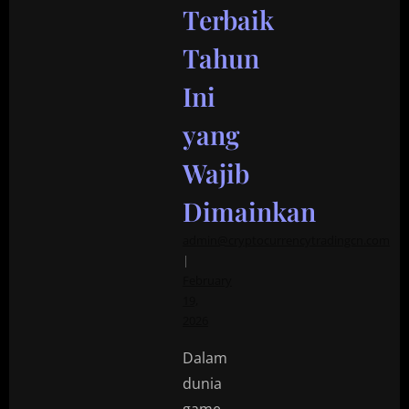
Terbaik
Tahun
Ini
yang
Wajib
Dimainkan
admin@cryptocurrencytradingcn.com
|
February
19,
2026
Dalam
dunia