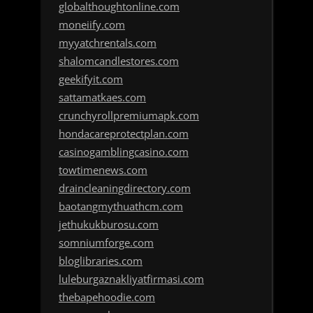
globalthoughtonline.com
moneiify.com
myyatchrentals.com
shalomcandlestores.com
geekifyit.com
sattamatkaes.com
crunchyrollpremiumapk.com
hondacareprotectplan.com
casinogamblingcasino.com
towtimenews.com
draincleaningdirectory.com
baotangmythuathcm.com
jethukukburosu.com
somniumforge.com
bloglibraries.com
luleburgaznakliyatfirmasi.com
thebapehoodie.com