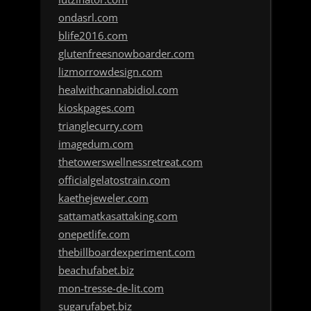
ondasrl.com
blife2016.com
glutenfreesnowboarder.com
lizmorrowdesign.com
healwithcannabidiol.com
kioskpages.com
trianglecurry.com
imagedum.com
thetowerswellnessretreat.com
officialgelatostrain.com
kaethejeweler.com
sattamatkasattaking.com
onepetlife.com
thebillboardexperiment.com
beachufabet.biz
mon-tresse-de-lit.com
sugarufabet.biz