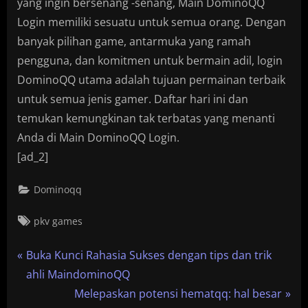
yang ingin bersenang -senang, Main DominoQQ
Login memiliki sesuatu untuk semua orang. Dengan
banyak pilihan game, antarmuka yang ramah
pengguna, dan komitmen untuk bermain adil, login
DominoQQ utama adalah tujuan permainan terbaik
untuk semua jenis gamer. Daftar hari ini dan
temukan kemungkinan tak terbatas yang menanti
Anda di Main DominoQQ Login.
[ad_2]
Dominoqq
Tags:
pkv games
Post
P
Buka Kunci Rahasia Sukses dengan tips dan trik
r
ahli MaindominoQQ
navigation
e
N
Melepaskan potensi hematqq: hal besar