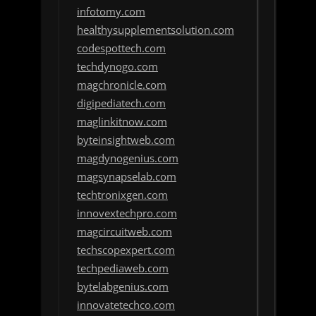
infotomy.com
healthysupplementsolution.com
codespottech.com
techdynogo.com
magchronicle.com
digipediatech.com
maglinkitnow.com
byteinsightweb.com
magdynogenius.com
magsynapselab.com
techtronixgen.com
innovextechpro.com
magcircuitweb.com
techscopexpert.com
techpediaweb.com
bytelabgenius.com
innovatetechco.com