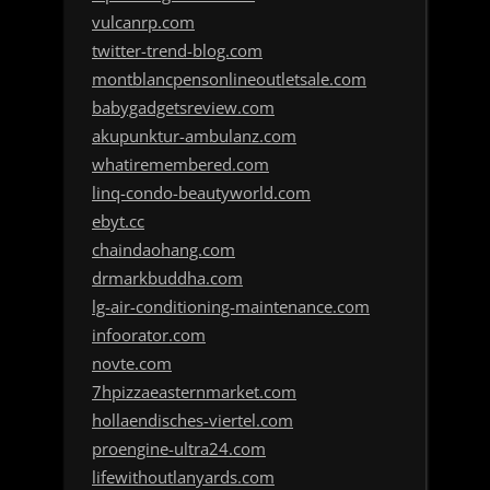
vulcanrp.com
twitter-trend-blog.com
montblancpensonlineoutletsale.com
babygadgetsreview.com
akupunktur-ambulanz.com
whatiremembered.com
linq-condo-beautyworld.com
ebyt.cc
chaindaohang.com
drmarkbuddha.com
lg-air-conditioning-maintenance.com
infoorator.com
novte.com
7hpizzaeasternmarket.com
hollaendisches-viertel.com
proengine-ultra24.com
lifewithoutlanyards.com