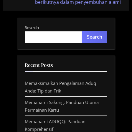
v
e
berikutnya dalam penyembuhan alami
i
x
o
t
u
P
Search
s
o
Search
P
s
o
t
s
:
Recent Posts
t
:
Memaksimalkan Pengalaman Aduq
Anda: Tip dan Trik
Memahami Sakong: Panduan Utama
Permainan Kartu
Memahami ADUQQ: Panduan
Komprehensif