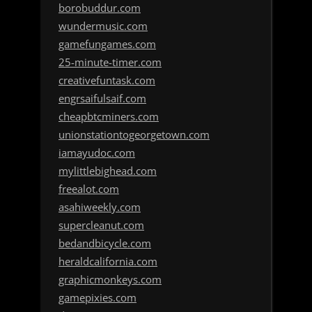
borobuddur.com
wundermusic.com
gamefungames.com
25-minute-timer.com
creativefuntask.com
engrsaifulsaif.com
cheapbtcminers.com
unionstationtogeorgetown.com
iamayudoc.com
mylittlebighead.com
freealot.com
asahiweekly.com
supercleanut.com
bedandbicycle.com
heraldcalifornia.com
graphicmonkeys.com
gamepixies.com