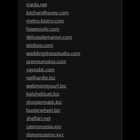
traida.net
kitchandhoney.com
metro-bistro.com
howtosolv.com
delicesdemanon.com
testboo.com
weddingdressstudio.com
premiumplox.com
yayosbk.com
neilhardie.biz
webmoneysurf.biz
kolohebluet.biz
shootermask.biz
busterwheel.biz
shelfari.net
casinorussia.xyz
slotumcasino.xyz