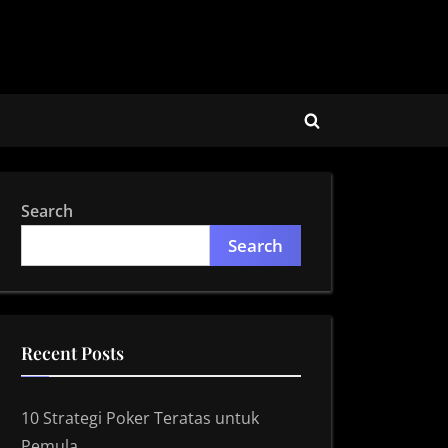
Toggle
search
form
Search
Search
Recent Posts
10 Strategi Poker Teratas untuk
Pemula