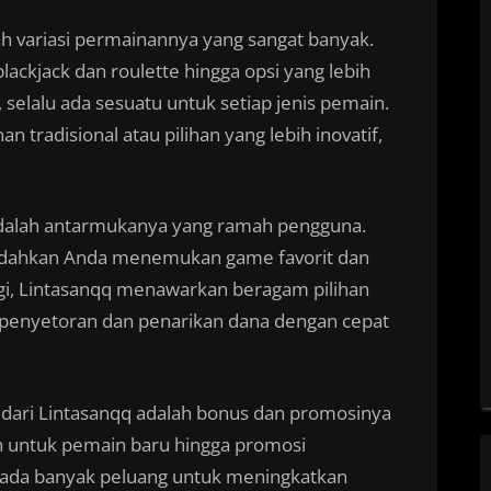
lah variasi permainannya yang sangat banyak.
blackjack dan roulette hingga opsi yang lebih
 selalu ada sesuatu untuk setiap jenis pemain.
tradisional atau pilihan yang lebih inovatif,
 adalah antarmukanya yang ramah pengguna.
mudahkan Anda menemukan game favorit dan
gi, Lintasanqq menawarkan beragam pilihan
enyetoran dan penarikan dana dengan cepat
k dari Lintasanqq adalah bonus dan promosinya
 untuk pemain baru hingga promosi
, ada banyak peluang untuk meningkatkan