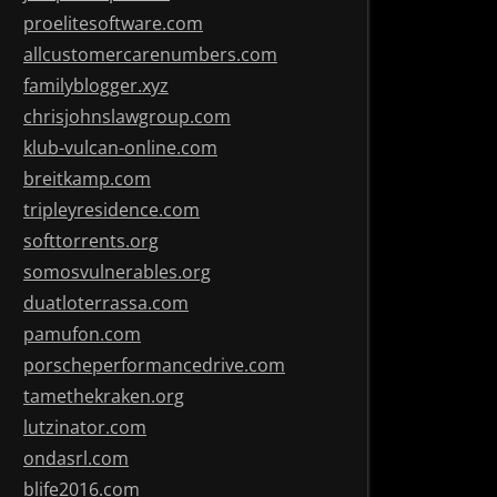
proelitesoftware.com
allcustomercarenumbers.com
familyblogger.xyz
chrisjohnslawgroup.com
klub-vulcan-online.com
breitkamp.com
tripleyresidence.com
softtorrents.org
somosvulnerables.org
duatloterrassa.com
pamufon.com
porscheperformancedrive.com
tamethekraken.org
lutzinator.com
ondasrl.com
blife2016.com