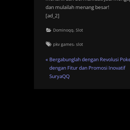
P
dan mulailah menang besar!
u
[ad_2]
l
s
,
Dominoqq
Slot
a
Tags:
,
pkv games
slot
d
a
Post
P
Bergabunglah dengan Revolusi Pok
n
r
dengan Fitur dan Promosi Inovatif
O
navigation
e
SuryaQQ
V
v
O
i
o
u
s
P