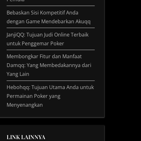
Bebaskan Sisi Kompetitif Anda
dengan Game Mendebarkan Akuqq
JanjiQQ: Tujuan Judi Online Terbaik
untuk Penggemar Poker
Membongkar Fitur dan Manfaat
Damqq: Yang Membedakannya dari
Yang Lain
Hebohqq: Tujuan Utama Anda untuk
Permainan Poker yang
Menyenangkan
LINK LAINNYA