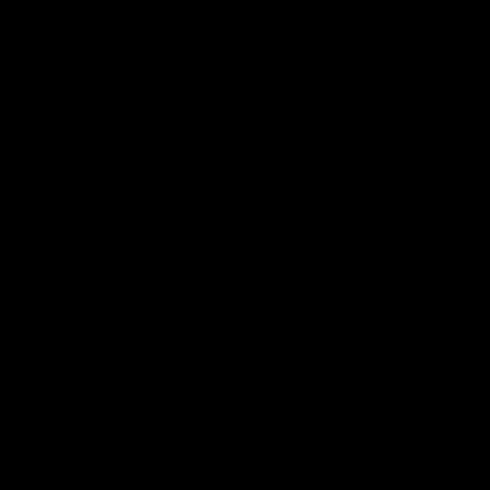
o
s
t
: