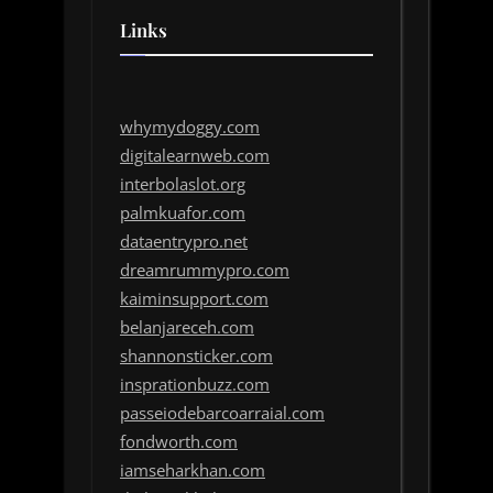
Links
whymydoggy.com
digitalearnweb.com
interbolaslot.org
palmkuafor.com
dataentrypro.net
dreamrummypro.com
kaiminsupport.com
belanjareceh.com
shannonsticker.com
insprationbuzz.com
passeiodebarcoarraial.com
fondworth.com
iamseharkhan.com