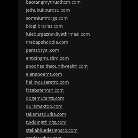
baotangmythuathcm.com
jethukukburosu.com
somniumforge.com
bloglibraries.com
luleburgaznakliyatfirmasi.com
thebapehoodie.com
parasosyal.com
enticingmuslim.com
goodhealthsoundwealth.com
elenapoems.com
hellmouseretro.com
fcsabatehran.com
dogemutants.com
duramaxtop.com
takamasoudia.com
twdoingthings.com
stellabluedesignsco.com