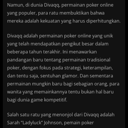
e
di
Namun, di dunia Divaqq, permainan poker online
situs
r
yang populer, para ratu membuktikan bahwa
yang
p
menjamin
mereka adalah kekuatan yang harus diperhitungkan.
e
keamanan
r
dan
Divaqq adalah permainan poker online yang unik
kenyamanan.
c
yang telah mendapatkan pengikut besar dalam
a
beberapa tahun terakhir. Ini menawarkan
y
pandangan baru tentang permainan tradisional
a
poker, dengan fokus pada strategi, keterampilan,
d
dan tentu saja, sentuhan glamor. Dan sementara
e
permainan mungkin baru bagi sebagian orang, para
n
wanita yang memainkannya tentu bukan hal baru
g
bagi dunia game kompetitif.
a
n
Salah satu ratu yang menonjol dari Divaqq adalah
L
Sarah “Ladyluck” Johnson, pemain poker