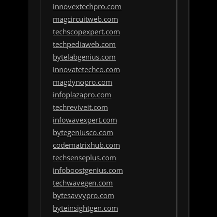
innovextechpro.com
magcircuitweb.com
techscopexpert.com
techpediaweb.com
bytelabgenius.com
innovatetechco.com
magdynopro.com
infoplazapro.com
techreviveit.com
infowavexpert.com
bytegeniusco.com
codematrixhub.com
techsenseplus.com
infoboostgenius.com
techwavegen.com
bytesavvypro.com
byteinsightgen.com