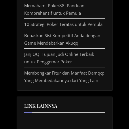
Memahami Poker88: Panduan
Komprehensif untuk Pemula
10 Strategi Poker Teratas untuk Pemula
Bebaskan Sisi Kompetitif Anda dengan
Game Mendebarkan Akuqq
JanjiQQ: Tujuan Judi Online Terbaik
untuk Penggemar Poker
Membongkar Fitur dan Manfaat Damqq:
Yang Membedakannya dari Yang Lain
LINK LAINNYA