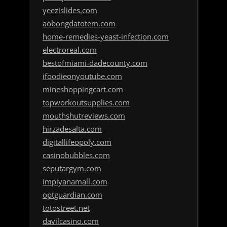
yeezislides.com
aobongdatotem.com
home-remedies-yeast-infection.com
electroreal.com
bestofmiami-dadecounty.com
ifoodieonyoutube.com
mineshoppingcart.com
topworkoutsupplies.com
mouthshutreviews.com
hirzadesalta.com
digitallifeopoly.com
casinobubbles.com
seputargym.com
impiyanamall.com
optguardian.com
totostreet.net
davilcasino.com