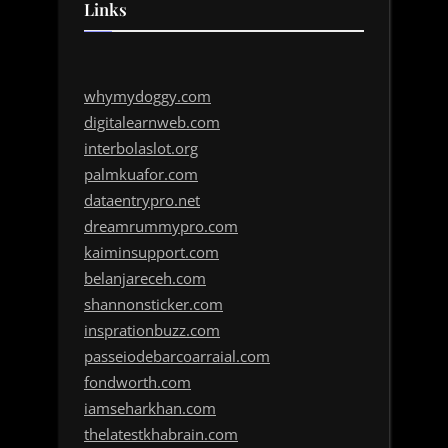
Links
whymydoggy.com
digitalearnweb.com
interbolaslot.org
palmkuafor.com
dataentrypro.net
dreamrummypro.com
kaiminsupport.com
belanjareceh.com
shannonsticker.com
insprationbuzz.com
passeiodebarcoarraial.com
fondworth.com
iamseharkhan.com
thelatestkhabrain.com