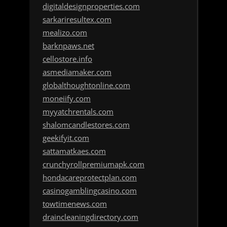
digitaldesignproperties.com
sarkariresultex.com
mealizo.com
barknpaws.net
cellostore.info
asmediamaker.com
globalthoughtonline.com
moneiify.com
myyatchrentals.com
shalomcandlestores.com
geekifyit.com
sattamatkaes.com
crunchyrollpremiumapk.com
hondacareprotectplan.com
casinogamblingcasino.com
towtimenews.com
draincleaningdirectory.com