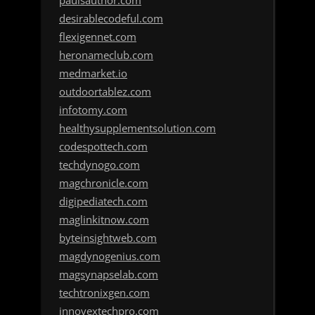
paulsauthor.com
desirablecodeful.com
flexigennet.com
heronameclub.com
medmarket.io
outdoortablez.com
infotomy.com
healthysupplementsolution.com
codespottech.com
techdynogo.com
magchronicle.com
digipediatech.com
maglinkitnow.com
byteinsightweb.com
magdynogenius.com
magsynapselab.com
techtronixgen.com
innovextechpro.com