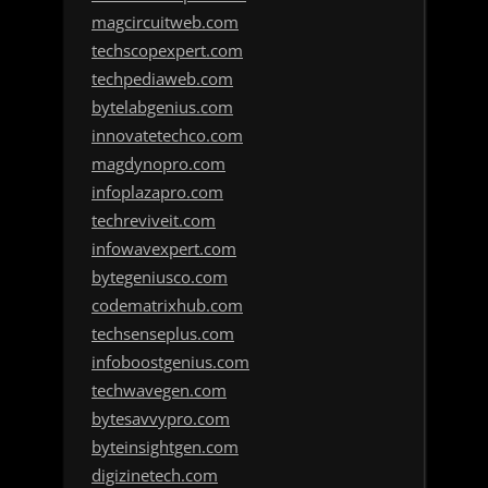
magcircuitweb.com
techscopexpert.com
techpediaweb.com
bytelabgenius.com
innovatetechco.com
magdynopro.com
infoplazapro.com
techreviveit.com
infowavexpert.com
bytegeniusco.com
codematrixhub.com
techsenseplus.com
infoboostgenius.com
techwavegen.com
bytesavvypro.com
byteinsightgen.com
digizinetech.com