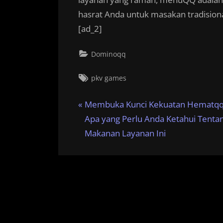
P
hasrat Anda untuk masakan tradisiona
u
[ad_2]
l
s
Dominoqq
a
d
Tags:
pkv games
a
Post
P
Membuka Kunci Kekuatan Hematqq
n
r
Apa yang Perlu Anda Ketahui Tenta
O
navigation
e
Makanan Layanan Ini
V
v
O
i
o
u
s
P