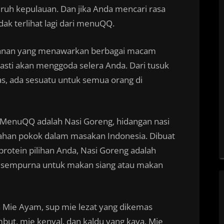
luruh kepulauan. Dan jika Anda mencari rasa
dak terlihat lagi dari menuQQ.
lanan yang menawarkan berbagai macam
pasti akan menggoda selera Anda. Dari tusuk
as, ada sesuatu untuk semua orang di
i MenuQQ adalah Nasi Goreng, hidangan nasi
han pokok dalam masakan Indonesia. Dibuat
protein pilihan Anda, Nasi Goreng adalah
sempurna untuk makan siang atau makan
h Mie Ayam, sup mie lezat yang dikemas
but, mie kenyal, dan kaldu yang kaya, Mie