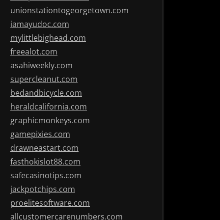
unionstationtogeorgetown.com
iamayudoc.com
mylittlebighead.com
freealot.com
asahiweekly.com
supercleanut.com
bedandbicycle.com
heraldcalifornia.com
graphicmonkeys.com
gamepixies.com
drawneastart.com
fasthokislot88.com
safecasinotips.com
jackpotchips.com
proelitesoftware.com
allcustomercarenumbers.com