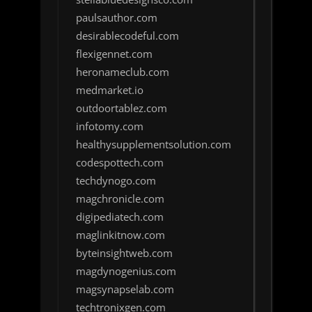
paulsauthor.com
desirablecodeful.com
flexigennet.com
heronameclub.com
medmarket.io
outdoortablez.com
infotomy.com
healthysupplementsolution.com
codespottech.com
techdynogo.com
magchronicle.com
digipediatech.com
maglinkitnow.com
byteinsightweb.com
magdynogenius.com
magsynapselab.com
techtronixgen.com