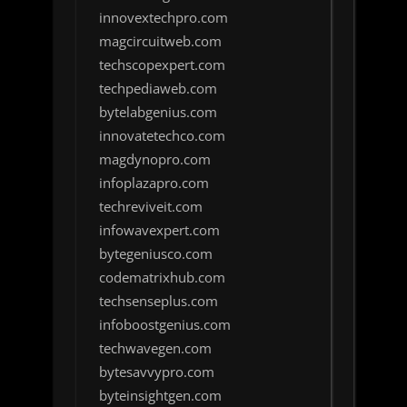
innovextechpro.com
magcircuitweb.com
techscopexpert.com
techpediaweb.com
bytelabgenius.com
innovatetechco.com
magdynopro.com
infoplazapro.com
techreviveit.com
infowavexpert.com
bytegeniusco.com
codematrixhub.com
techsenseplus.com
infoboostgenius.com
techwavegen.com
bytesavvypro.com
byteinsightgen.com