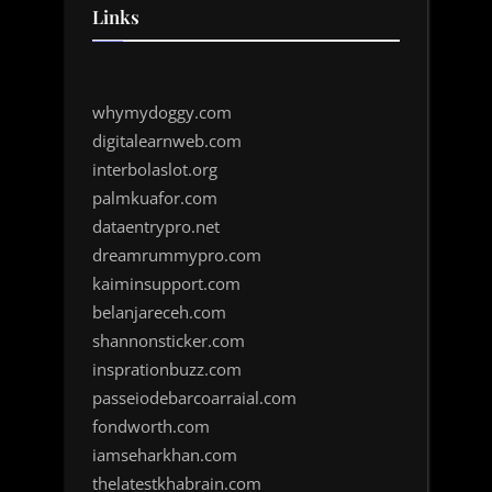
Links
whymydoggy.com
digitalearnweb.com
interbolaslot.org
palmkuafor.com
dataentrypro.net
dreamrummypro.com
kaiminsupport.com
belanjareceh.com
shannonsticker.com
insprationbuzz.com
passeiodebarcoarraial.com
fondworth.com
iamseharkhan.com
thelatestkhabrain.com