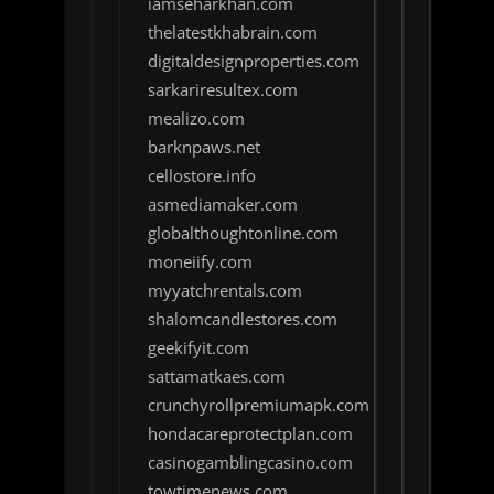
iamseharkhan.com
thelatestkhabrain.com
digitaldesignproperties.com
sarkariresultex.com
mealizo.com
barknpaws.net
cellostore.info
asmediamaker.com
globalthoughtonline.com
moneiify.com
myyatchrentals.com
shalomcandlestores.com
geekifyit.com
sattamatkaes.com
crunchyrollpremiumapk.com
hondacareprotectplan.com
casinogamblingcasino.com
towtimenews.com