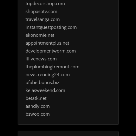
topdecorshop.com
shopasotv.com
travelsanga.com
instantguestposting.com
ekonomie.net
appointmentplus.net
developmentworm.com
itlivenews.com
theplumbingfremont.com
newstrending24.com
ufabetbonus.biz
kelasweekend.com
betatk.net
aandly.com
bswoo.com