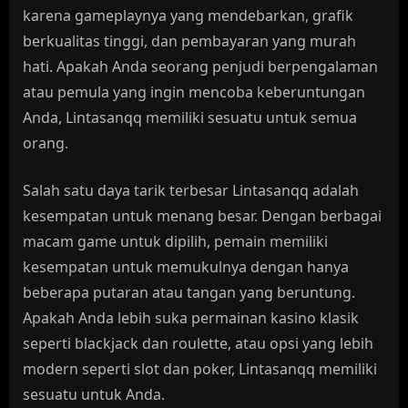
e
di
karena gameplaynya yang mendebarkan, grafik
situs
r
berkualitas tinggi, dan pembayaran yang murah
yang
p
menjamin
hati. Apakah Anda seorang penjudi berpengalaman
e
keamanan
atau pemula yang ingin mencoba keberuntungan
r
dan
Anda, Lintasanqq memiliki sesuatu untuk semua
kenyamanan.
c
orang.
a
y
Salah satu daya tarik terbesar Lintasanqq adalah
a
kesempatan untuk menang besar. Dengan berbagai
d
macam game untuk dipilih, pemain memiliki
e
kesempatan untuk memukulnya dengan hanya
n
beberapa putaran atau tangan yang beruntung.
g
Apakah Anda lebih suka permainan kasino klasik
a
seperti blackjack dan roulette, atau opsi yang lebih
n
modern seperti slot dan poker, Lintasanqq memiliki
L
sesuatu untuk Anda.