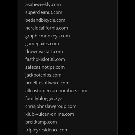
asahiweekly.com
supercleanut.com
bedandbicycle.com
heraldcalifornia.com
graphicmonkeys.com
gamepixies.com
drawneastart.com
fasthokislot88.com
safecasinotips.com
jackpotchips.com
proelitesoftware.com
allcustomercarenumbers.com
familyblogger.xyz
chrisjohnslawgroup.com
klub-vulcan-online.com
breitkamp.com
tripleyresidence.com