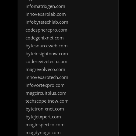
infomatrixgen.com
innovexarolab.com
infobytetechlab.com
codespherepro.com
codegenixnet.com
bytesourceweb.com
byteinsightnow.com
coderevivetech.com
magrevolveco.com
innovexarotech.com
infovortexpro.com
magcircuitplus.com
techscopeitnow.com
bytetronixnet.com
bytejetxpert.com
maginspectco.com
magdynogo.com