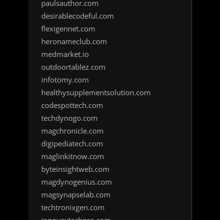
paulsauthor.com
desirablecodeful.com
flexigennet.com
heronameclub.com
medmarket.io
outdoortablez.com
infotomy.com
healthysupplementsolution.com
codespottech.com
techdynogo.com
magchronicle.com
digipediatech.com
maglinkitnow.com
byteinsightweb.com
magdynogenius.com
magsynapselab.com
techtronixgen.com