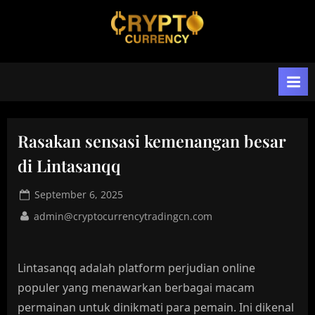
Skip
to
S
Temukan
content
situs
i
BandarQQ
t
terpercaya
u
yang
menawarkan
s
layanan
B
Rasakan sensasi kemenangan besar
deposit
a
di Lintasanqq
pulsa
n
dan
OVO
Posted
September 6, 2025
d
untuk
on
a
By
admin@cryptocurrencytradingcn.com
memudahkan
r
transaksi
Q
Anda.
Lintasanqq adalah platform perjudian online
Mainkan
Q
dengan
populer yang menawarkan berbagai macam
T
tenang
permainan untuk dinikmati para pemain. Ini dikenal