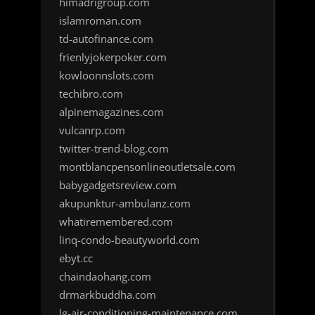
himadrigroup.com
islamroman.com
td-autofinance.com
frienlyjokerpoker.com
kowloonnslots.com
techibro.com
alpinemagazines.com
vulcanrp.com
twitter-trend-blog.com
montblancpensonlineoutletsale.com
babygadgetsreview.com
akupunktur-ambulanz.com
whatiremembered.com
linq-condo-beautyworld.com
ebyt.cc
chaindaohang.com
drmarkbuddha.com
lg-air-conditioning-maintenance.com