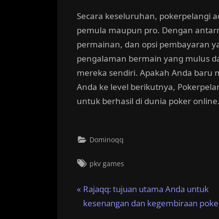
P
Secara keseluruhan, pokerpelangi ad
u
pemula maupun pro. Dengan antar
l
permainan, dan opsi pembayaran y
s
pengalaman bermain yang mulus 
a
mereka sendiri. Apakah Anda baru
d
Anda ke level berikutnya, Pokerpel
a
untuk berhasil di dunia poker online
n
O
V
Dominoqq
O
Tags:
pkv games
Post
P
Rajaqq: tujuan utama Anda untuk
r
kesenangan dan kegembiraan poke
navigation
e