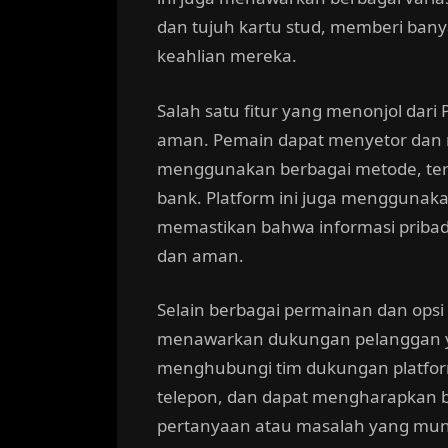
n
dan tujuh kartu stud, memberi ba
L
keahlian mereka.
a
y
Salah satu fitur yang menonjol dar
a
aman. Pemain dapat menyetor dan
n
menggunakan berbagai metode, terma
a
bank. Platform ini juga menggunaka
n
memastikan bahwa informasi pribad
D
dan aman.
e
p
Selain berbagai permainan dan ops
o
menawarkan dukungan pelanggan ya
s
menghubungi tim dukungan platform
i
telepon, dan dapat mengharapkan 
t
pertanyaan atau masalah yang mung