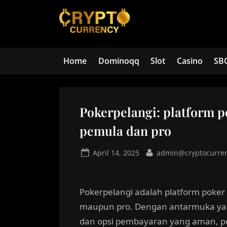
Skip
to
S
Temukan
content
situs
i
BandarQQ
t
Home
Dominoqq
Slot
Casino
SB
terpercaya
u
yang
menawarkan
s
layanan
B
Pokerpelangi: platform p
deposit
a
pulsa
pemula dan pro
dan
n
OVO
d
Posted
By
April 14, 2025
admin@cryptocurren
untuk
on
a
memudahkan
r
transaksi
Pokerpelangi adalah platform poke
Anda.
Q
Mainkan
maupun pro. Dengan antarmuka ya
Q
dengan
dan opsi pembayaran yang aman, po