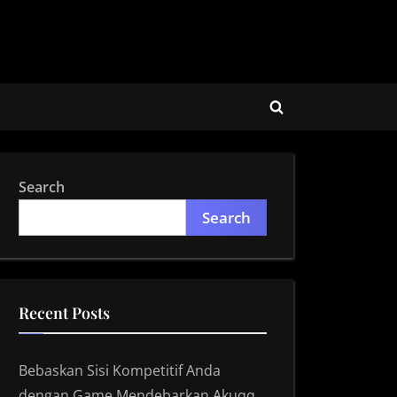
Toggle
search
form
Search
Search
Recent Posts
Bebaskan Sisi Kompetitif Anda
dengan Game Mendebarkan Akuqq