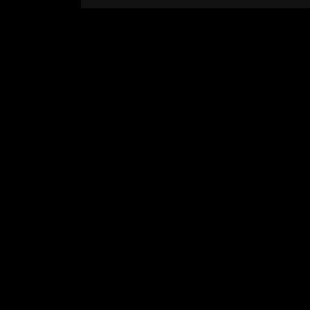
v
i
o
u
s
P
o
s
t
: