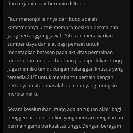
s
dan terjamin saat bermain di Ituqq.
a
d
Fitur menonjol lainnya dari Ituqq adalah
a
komitmennya untuk mempromosikan permainan
n
yang bertanggung jawab. Situs ini menawarkan
O
sumber daya dan alat bagi pemain untuk
V
menetapkan batasan pada aktivitas permainan
O
mereka dan mencari bantuan jika diperlukan. Ituqq
juga memiliki tim dukungan pelanggan khusus yang
tersedia 24/7 untuk membantu pemain dengan
pertanyaan atau masalah apa pun yang mungkin
mereka miliki.
Secara keseluruhan, Ituqq adalah tujuan akhir bagi
penggemar poker online yang mencari pengalaman
bermain game berkualitas tinggi. Dengan beragam