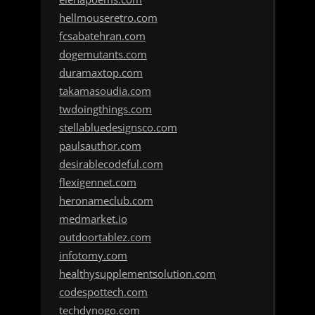
hellmouseretro.com
fcsabatehran.com
dogemutants.com
duramaxtop.com
takamasoudia.com
twdoingthings.com
stellabluedesignsco.com
paulsauthor.com
desirablecodeful.com
flexigennet.com
heronameclub.com
medmarket.io
outdoortablez.com
infotomy.com
healthysupplementsolution.com
codespottech.com
techdynogo.com