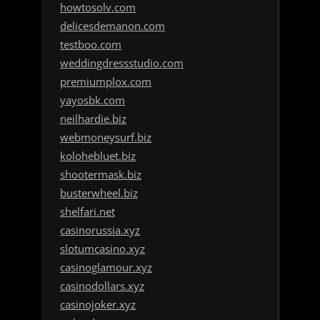
howtosolv.com
delicesdemanon.com
testboo.com
weddingdressstudio.com
premiumplox.com
yayosbk.com
neilhardie.biz
webmoneysurf.biz
kolohebluet.biz
shootermask.biz
busterwheel.biz
shelfari.net
casinorussia.xyz
slotumcasino.xyz
casinoglamour.xyz
casinodollars.xyz
casinojoker.xyz