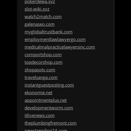
pokerdewa.xyz
slot-wiki.xyz
watch2match.com
galenaseo.com
myglobaltrustbank.com
employmentlawlawyergo.com
medicalmalpracticelawyersinc.com
comportshop.com
topdecorshop.com
shopasotv.com
travelsanga.com
instantguestposting.com
ekonomie.net
appointmentplus.net
developmentworm.com
itlivenews.com
theplumbingfremont.com
newstrending24.com