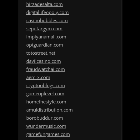
hirzadesalta.com
digitallifeopoly.com
casinobubbles.com
seputargym.com
impiyanamall.com
optguardian.com
totostreet.net
davilcasino.com
fraudwatchai.com
aem-x.com
cryptooblogs.com
gameuplevel.com
homethestyle.com
amuldistribution.com
borobuddur.com
wundermusic.com
gamefungames.com