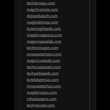
techdynogo.com
magchronicle.com
digipediatech.com
maglinkitnow.com
byteinsightweb.com
magdynogenius.com
magsynapselab.com
techtronixgen.com
innovextechpro.com
magcircuitweb.com
techscopexpert.com
techpediaweb.com
bytelabgenius.com
innovatetechco.com
magdynopro.com
infoplazapro.com
techreviveit.com