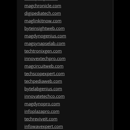
magchronicle.com
digipediatech.com
maglinkitnow.com
byteinsightweb.com
magdynogenius.com
magsynapselab.com
techtronixgen.com
innovextechpro.com
magcircuitweb.com
techscopexpert.com
techpediaweb.com
bytelabgenius.com
innovatetechco.com
magdynopro.com
infoplazapro.com
techreviveit.com
infowavexpert.com