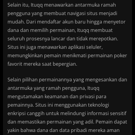
a
Selain itu, Ituqq menawarkan antarmuka ramah
y
pengguna yang membuat navigasi situs menjadi
a
mudah. Dari mendaftar akun baru hingga menyetor
n
dana dan memilih permainan, Ituqq membuat
a
seluruh prosesnya lancar dan tidak merepotkan.
n
Situs ini juga menawarkan aplikasi seluler,
D
memungkinkan pemain menikmati permainan poker
e
favorit mereka saat bepergian.
p
o
Selain pilihan permainannya yang mengesankan dan
s
antarmuka yang ramah pengguna, Ituqq
i
mengutamakan keamanan dan privasi para
t
pemainnya. Situs ini menggunakan teknologi
P
enkripsi canggih untuk melindungi informasi sensitif
u
dan memastikan permainan yang adil. Pemain dapat
l
yakin bahwa dana dan data pribadi mereka aman