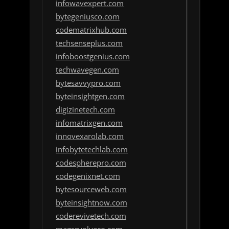
infowavexpert.com
bytegeniusco.com
codematrixhub.com
techsenseplus.com
infoboostgenius.com
techwavegen.com
bytesavvypro.com
byteinsightgen.com
digizinetech.com
infomatrixgen.com
innovexarolab.com
infobytetechlab.com
codespherepro.com
codegenixnet.com
bytesourceweb.com
byteinsightnow.com
coderevivetech.com
magrevolveco.com