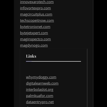
innovexarotech.com
infovortexpro.com
magcircuitplus.com
techscopeitnow.com
bytetronixnet.com
bytejetxpert.com
maginspectco.com
magdynogo.com
Links
whymydoggy.com
digitalearnweb.com
interbolaslot.org
palmkuafor.com
dataentrypro.net