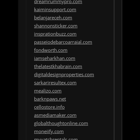
dreamrummypro.com
kaiminsupport.com
belanjareceh.com
shannonsticker.com
insprationbuzz.com
passeiodebarcoarraial.com
fondworth.com
iamseharkhan.com
thelatestkhabrain.com
digitaldesignproperties.com
sarkariresultex.com
mealizo.com
barknpaws.net
cellostore.info
asmediamaker.com
globalthoughtonline.com
moneiify.com
myyatchrentals.com