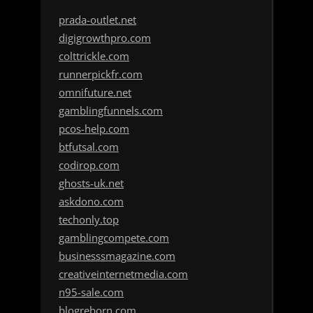
prada-outlet.net
digigrowthpro.com
colttrickle.com
runnerpickfr.com
omnifuture.net
gamblingfunnels.com
pcos-help.com
btfutsal.com
codirop.com
ghosts-uk.net
askdono.com
techonly.top
gamblingcompete.com
businesssmagazine.com
creativeinternetmedia.com
n95-sale.com
blogreborn.com