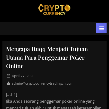
Skip
to
S
Temukan
content
situs
i
BandarQQ
t
terpercaya
u
yang
menawarkan
s
layanan
B
Mengapa Ituqq Menjadi Tujuan
deposit
a
Utama Para Penggemar Poker
pulsa
n
dan
Online
OVO
d
untuk
a
Posted
April 27, 2026
memudahkan
on
r
transaksi
By
admin@cryptocurrencytradingcn.com
Q
Anda.
Mainkan
[ad_1]
Q
dengan
Jika Anda seorang penggemar poker online yang
T
tenang
mencari tujuan akhir untuk mengasah keterampilan