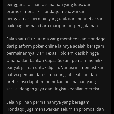
e
di
pengguna, pilihan permainan yang luas, dan
situs
r
promosi menarik, Hondaqq menawarkan
yang
p
menjamin
pengalaman bermain yang unik dan mendebarkan
e
keamanan
baik bagi pemain baru maupun berpengalaman.
r
dan
kenyamanan.
c
Salah satu fitur utama yang membedakan Hondaqq
a
dari platform poker online lainnya adalah beragam
y
permainannya. Dari Texas Hold’em klasik hingga
a
Omaha dan bahkan Capsa Susun, pemain memiliki
d
banyak pilihan untuk dipilih. Variasi ini memastikan
e
bahwa pemain dari semua tingkat keahlian dan
n
preferensi dapat menemukan permainan yang
g
sesuai dengan gaya dan tingkat keahlian mereka.
a
n
Selain pilihan permainannya yang beragam,
L
Hondaqq juga menawarkan sejumlah promosi dan