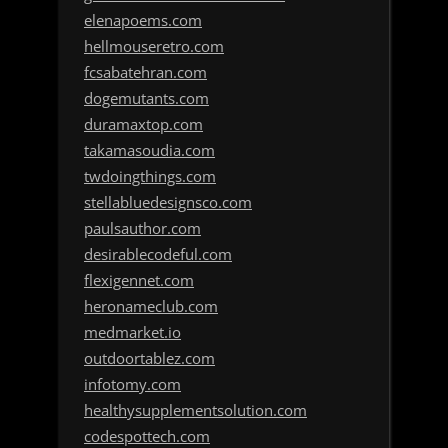
elenapoems.com
hellmouseretro.com
fcsabatehran.com
dogemutants.com
duramaxtop.com
takamasoudia.com
twdoingthings.com
stellabluedesignsco.com
paulsauthor.com
desirablecodeful.com
flexigennet.com
heronameclub.com
medmarket.io
outdoortablez.com
infotomy.com
healthysupplementsolution.com
codespottech.com