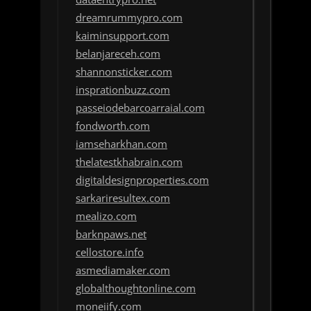
dreamrummypro.com
kaiminsupport.com
belanjareceh.com
shannonsticker.com
insprationbuzz.com
passeiodebarcoarraial.com
fondworth.com
iamseharkhan.com
thelatestkhabrain.com
digitaldesignproperties.com
sarkariresultex.com
mealizo.com
barknpaws.net
cellostore.info
asmediamaker.com
globalthoughtonline.com
moneiify.com