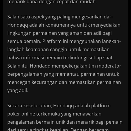
s
menarik dana dengan cepat dan mudah.
a
d
Salah satu aspek yang paling mengesankan dari
a
Hondaqq adalah komitmennya untuk menyediakan
n
lingkungan permainan yang aman dan adil bagi
O
semua pemain. Platform ini menggunakan langkah-
V
langkah keamanan canggih untuk memastikan
O
bahwa informasi pemain terlindungi setiap saat.
Selain itu, Hondaqq mempekerjakan tim moderator
berpengalaman yang memantau permainan untuk
mencegah kecurangan dan memastikan permainan
yang adil.
Secara keseluruhan, Hondaqq adalah platform
poker online terkemuka yang menawarkan
pengalaman bermain unik dan menarik bagi pemain
dari semua tingkat keahlian. Dengan beragam