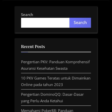
t
o
P
u
Search
o
s
Search
s
P
t
o
:
s
Recent Posts
t
:
Pengertian PKV: Panduan Komprehensif
Asuransi Kesehatan Swasta
10 PKV Games Teratas untuk Dimainkan
Online pada tahun 2023
Pengertian DominoQQ: Dasar-Dasar
yang Perlu Anda Ketahui
Memahami Poker88: Panduan