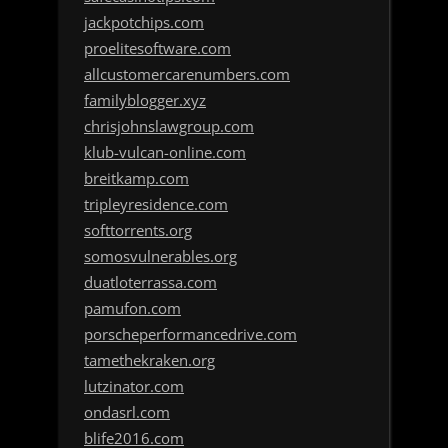
jackpotchips.com
proelitesoftware.com
allcustomercarenumbers.com
familyblogger.xyz
chrisjohnslawgroup.com
klub-vulcan-online.com
breitkamp.com
tripleyresidence.com
softtorrents.org
somosvulnerables.org
duatloterrassa.com
pamufon.com
porscheperformancedrive.com
tamethekraken.org
lutzinator.com
ondasrl.com
blife2016.com