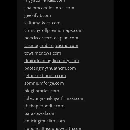
myyatchrentals.com
shalomcandlestores.com
geekifyit.com
sattamatkaes.com
crunchyrollpremiumapk.com
hondacareprotectplan.com
casinogamblingcasino.com
towtimenews.com
draincleaningdirectory.com
baotangmythuathcm.com
jethukukburosu.com
somniumforge.com
bloglibraries.com
luleburgaznakliyatfirmasi.com
thebapehoodie.com
parasosyal.com
enticingmuslim.com
goodhealthsoundwealth.com