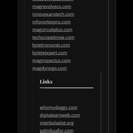
magrevolveco.com
innovexarotech.com
infovortexpro.com
magcircuitplus.com
techscopeitnow.com
bytetronixnet.com
bytejetxpert.com
maginspectco.com
magdynogo.com
Links
whymydoggy.com
digitalearnweb.com
interbolaslot.org
palmkuafor.com