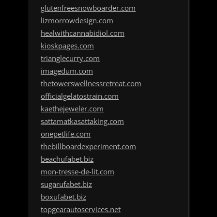
glutenfreesnowboarder.com
lizmorrowdesign.com
healwithcannabidiol.com
kioskpages.com
trianglecurry.com
imagedum.com
thetowerswellnessretreat.com
officialgelatostrain.com
kaethejeweler.com
sattamatkasattaking.com
onepetlife.com
thebillboardexperiment.com
beachufabet.biz
mon-tresse-de-lit.com
sugarufabet.biz
boxufabet.biz
topgearautoservices.net