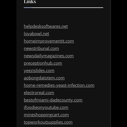
Links
helpdesksoftwares.net
lovabowl.net
homeimprovementit.com
newstribunal.com
newsdailymagazines.com
preceptionhub.com
yeezislides.com
aobongdatotem.com
home-remedies-yeast-infection.com
electroreal.com
bestofmiami-dadecounty.com
ifoodieonyoutube.com
mineshoppingcart.com
topworkoutsupplies.com