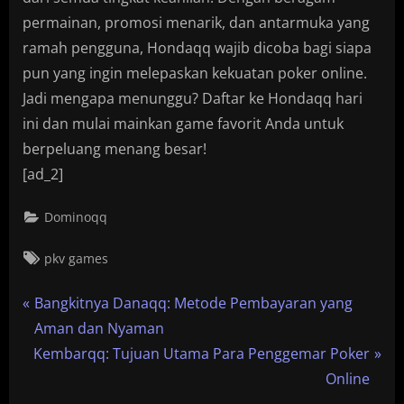
permainan, promosi menarik, dan antarmuka yang
ramah pengguna, Hondaqq wajib dicoba bagi siapa
pun yang ingin melepaskan kekuatan poker online.
Jadi mengapa menunggu? Daftar ke Hondaqq hari
ini dan mulai mainkan game favorit Anda untuk
berpeluang menang besar!
[ad_2]
Dominoqq
Tags:
pkv games
Post
P
Bangkitnya Danaqq: Metode Pembayaran yang
r
Aman dan Nyaman
navigation
N
e
Kembarqq: Tujuan Utama Para Penggemar Poker
e
v
Online
x
i