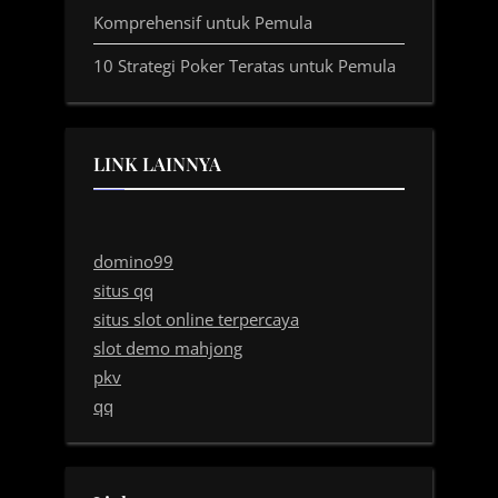
Komprehensif untuk Pemula
10 Strategi Poker Teratas untuk Pemula
LINK LAINNYA
domino99
situs qq
situs slot online terpercaya
slot demo mahjong
pkv
qq