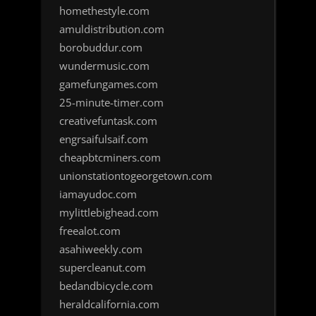
homethestyle.com
amuldistribution.com
borobuddur.com
wundermusic.com
gamefungames.com
25-minute-timer.com
creativefuntask.com
engrsaifulsaif.com
cheapbtcminers.com
unionstationtogeorgetown.com
iamayudoc.com
mylittlebighead.com
freealot.com
asahiweekly.com
supercleanut.com
bedandbicycle.com
heraldcalifornia.com