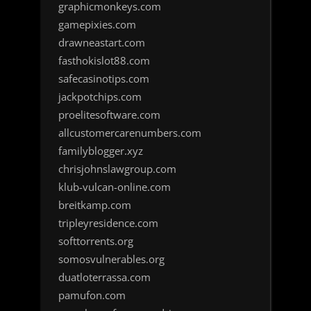
graphicmonkeys.com
gamepixies.com
drawneastart.com
fasthokislot88.com
safecasinotips.com
jackpotchips.com
proelitesoftware.com
allcustomercarenumbers.com
familyblogger.xyz
chrisjohnslawgroup.com
klub-vulcan-online.com
breitkamp.com
tripleyresidence.com
softtorrents.org
somosvulnerables.org
duatloterrassa.com
pamufon.com