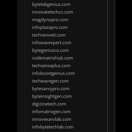
bytelabgenius.com
innovatetechco.com
magdynopro.com
infoplazapro.com
techreviveit.com
infowavexpert.com
bytegeniusco.com
codematrixhub.com
techsenseplus.com
infoboostgenius.com
techwavegen.com
bytesavvypro.com
byteinsightgen.com
digizinetech.com
infomatrixgen.com
innovexarolab.com
infobytetechlab.com