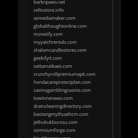
barknpaws.net
cellostore.info
asmediamaker.com
globalthoughtonline.com
moneiify.com
myyatchrentals.com
shalomcandlestores.com
geekifyit.com
sattamatkaes.com
crunchyrollpremiumapk.com
hondacareprotectplan.com
casinogamblingcasino.com
towtimenews.com
draincleaningdirectory.com
baotangmythuathcm.com
jethukukburosu.com
somniumforge.com
bloglibraries.com