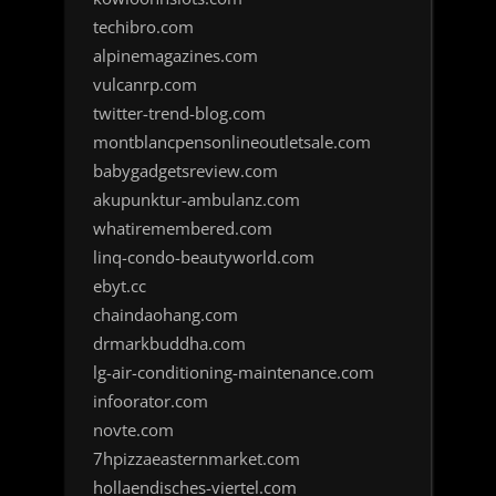
techibro.com
alpinemagazines.com
vulcanrp.com
twitter-trend-blog.com
montblancpensonlineoutletsale.com
babygadgetsreview.com
akupunktur-ambulanz.com
whatiremembered.com
linq-condo-beautyworld.com
ebyt.cc
chaindaohang.com
drmarkbuddha.com
lg-air-conditioning-maintenance.com
infoorator.com
novte.com
7hpizzaeasternmarket.com
hollaendisches-viertel.com