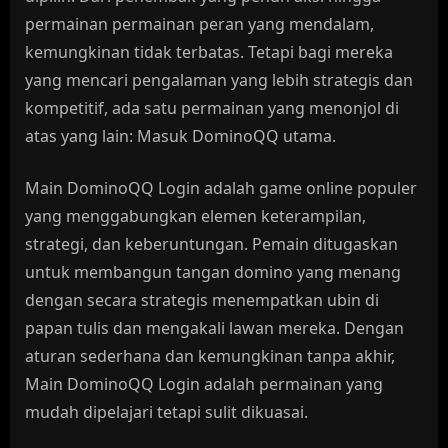
e
di
permainan permainan peran yang mendalam,
situs
r
yang
kemungkinan tidak terbatas. Tetapi bagi mereka
p
menjamin
yang mencari pengalaman yang lebih strategis dan
e
keamanan
kompetitif, ada satu permainan yang menonjol di
r
dan
atas yang lain: Masuk DominoQQ utama.
kenyamanan.
c
a
Main DominoQQ Login adalah game online populer
y
yang menggabungkan elemen keterampilan,
a
strategi, dan keberuntungan. Pemain ditugaskan
d
untuk membangun tangan domino yang menang
e
dengan secara strategis menempatkan ubin di
n
papan tulis dan mengakali lawan mereka. Dengan
g
aturan sederhana dan kemungkinan tanpa akhir,
a
Main DominoQQ Login adalah permainan yang
n
mudah dipelajari tetapi sulit dikuasai.
L