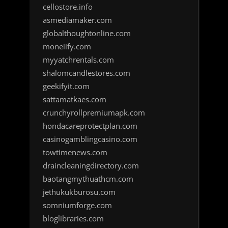
cellostore.info
asmediamaker.com
globalthoughtonline.com
moneiify.com
myyatchrentals.com
shalomcandlestores.com
geekifyit.com
sattamatkaes.com
crunchyrollpremiumapk.com
hondacareprotectplan.com
casinogamblingcasino.com
towtimenews.com
draincleaningdirectory.com
baotangmythuathcm.com
jethukukburosu.com
somniumforge.com
bloglibraries.com