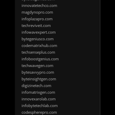
innovatetechco.com
magdynopro.com
infoplazapro.com
techreviveit.com
infowavexpert.com
bytegeniusco.com
codematrixhub.com
techsenseplus.com
infoboostgenius.com
techwavegen.com
bytesavvypro.com
byteinsightgen.com
digizinetech.com
infomatrixgen.com
innovexarolab.com
infobytetechlab.com
codespherepro.com