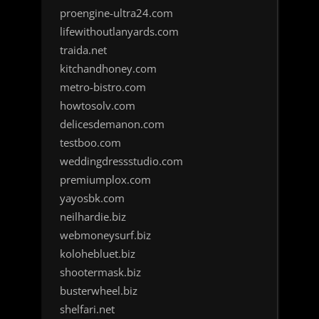
proengine-ultra24.com
lifewithoutlanyards.com
traida.net
kitchandhoney.com
metro-bistro.com
howtosolv.com
delicesdemanon.com
testboo.com
weddingdressstudio.com
premiumplox.com
yayosbk.com
neilhardie.biz
webmoneysurf.biz
kolohebluet.biz
shootermask.biz
busterwheel.biz
shelfari.net