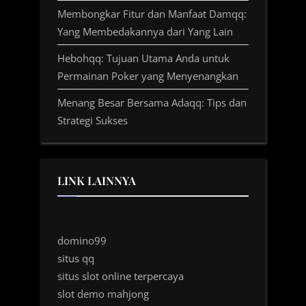
Membongkar Fitur dan Manfaat Damqq:
Yang Membedakannya dari Yang Lain
Hebohqq: Tujuan Utama Anda untuk
Permainan Poker yang Menyenangkan
Menang Besar Bersama Adaqq: Tips dan
Strategi Sukses
LINK LAINNYA
domino99
situs qq
situs slot online terpercaya
slot demo mahjong