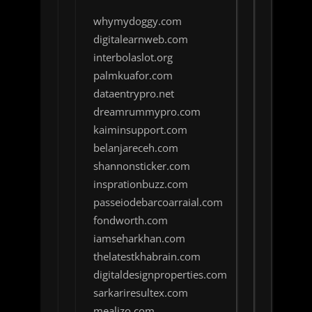
whymydoggy.com
digitalearnweb.com
interbolaslot.org
palmkuafor.com
dataentrypro.net
dreamrummypro.com
kaiminsupport.com
belanjareceh.com
shannonsticker.com
insprationbuzz.com
passeiodebarcoarraial.com
fondworth.com
iamseharkhan.com
thelatestkhabrain.com
digitaldesignproperties.com
sarkariresultex.com
mealizo.com