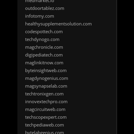
medmarket.io
outdoortablez.com
infotomy.com
healthysupplementsolution.com
codespottech.com
techdynogo.com
magchronicle.com
digipediatech.com
maglinkitnow.com
byteinsightweb.com
magdynogenius.com
magsynapselab.com
techtronixgen.com
innovextechpro.com
magcircuitweb.com
techscopexpert.com
techpediaweb.com
bytelabgenius.com