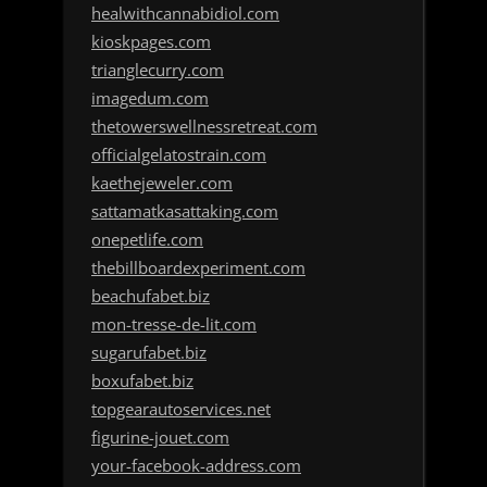
healwithcannabidiol.com
kioskpages.com
trianglecurry.com
imagedum.com
thetowerswellnessretreat.com
officialgelatostrain.com
kaethejeweler.com
sattamatkasattaking.com
onepetlife.com
thebillboardexperiment.com
beachufabet.biz
mon-tresse-de-lit.com
sugarufabet.biz
boxufabet.biz
topgearautoservices.net
figurine-jouet.com
your-facebook-address.com