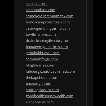
geekifyit.com
sattamatkaes.com
crunchyrollpremiumapk.com
hondacareprotectplan.com
casinogamblingcasino.com
towtimenews.com
draincleaningdirectory.com
baotangmythuathcm.com
jethukukburosu.com
somniumforge.com
bloglibraries.com
luleburgaznakliyatfirmasi.com
thebapehoodie.com
parasosyal.com
enticingmuslim.com
goodhealthsoundwealth.com
elenapoems.com