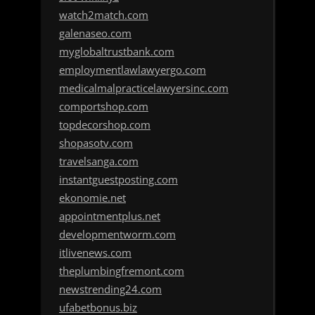
watch2match.com
galenaseo.com
myglobaltrustbank.com
employmentlawlawyergo.com
medicalmalpracticelawyersinc.com
comportshop.com
topdecorshop.com
shopasotv.com
travelsanga.com
instantguestposting.com
ekonomie.net
appointmentplus.net
developmentworm.com
itlivenews.com
theplumbingfremont.com
newstrending24.com
ufabetbonus.biz