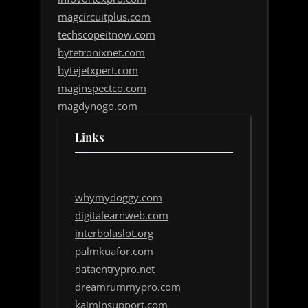
magcircuitplus.com
techscopeitnow.com
bytetronixnet.com
bytejetxpert.com
maginspectco.com
magdynogo.com
Links
whymydoggy.com
digitalearnweb.com
interbolaslot.org
palmkuafor.com
dataentrypro.net
dreamrummypro.com
kaiminsupport.com