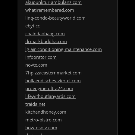
akupunktur-ambulanz.com
whatiremembered.com
linq-condo-beautyworld.com
ebyt.cc
chaindaohang.com
drmarkbuddha.com
lg-air-conditioning-maintenance.com
infoorator.com
novte.com
7hpizzaeasternmarket.com
hollaendisches-viertel.com
proengine-ultra24.com
lifewithoutlanyards.com
traida.net
kitchandhoney.com
metro-bistro.com
howtosolv.com