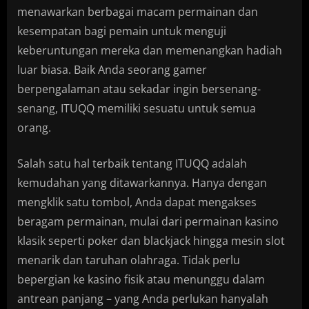
e
di
menawarkan berbagai macam permainan dan
situs
r
kesempatan bagi pemain untuk menguji
yang
p
menjamin
keberuntungan mereka dan memenangkan hadiah
e
keamanan
luar biasa. Baik Anda seorang gamer
r
dan
berpengalaman atau sekadar ingin bersenang-
kenyamanan.
c
senang, ITUQQ memiliki sesuatu untuk semua
a
orang.
y
a
Salah satu hal terbaik tentang ITUQQ adalah
d
kemudahan yang ditawarkannya. Hanya dengan
e
mengklik satu tombol, Anda dapat mengakses
n
beragam permainan, mulai dari permainan kasino
g
klasik seperti poker dan blackjack hingga mesin slot
a
menarik dan taruhan olahraga. Tidak perlu
n
bepergian ke kasino fisik atau menunggu dalam
L
antrean panjang – yang Anda perlukan hanyalah