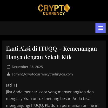
Skip
to
S
Temukan
content
situs
i
BandarQQ
t
terpercaya
u
yang
menawarkan
s
layanan
B
Ikuti Aksi di ITUQQ – Kemenangan
deposit
a
Hanya dengan Sekali Klik
pulsa
n
dan
OVO
Posted
December 23, 2025
d
untuk
on
a
By
admin@cryptocurrencytradingcn.com
memudahkan
r
transaksi
[ad_1]
Q
Anda.
Jika Anda mencari cara yang menyenangkan dan
Mainkan
Q
dengan
mengasyikkan untuk menang besar, Anda bisa
T
tenang
mengunjungi ITUQQ. Platform permainan online ini