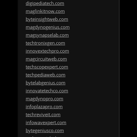
digipediatech.com
maglinkitnow.com
byteinsightweb.com
magdynogenius.com
magsynapselab.com
techtronixgen.com
innovextechpro.com
magcircuitweb.com
techscopexpert.com
techpediaweb.com
bytelabgenius.com
innovatetechco.com
magdynopro.com
infoplazapro.com
techreviveit.com
infowavexpert.com
bytegeniusco.com