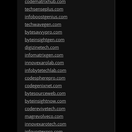
codematrixhub.com
techsenseplus.com
infoboostgenius.com
techwavegen.com
bytesavvypro.com
byteinsightgen.com
digizinetech.com
infomatrixgen.com
innovexarolab.com
infobytetechlab.com
codespherepro.com
codegenixnet.com
bytesourceweb.com
byteinsightnow.com
coderevivetech.com
magrevolveco.com
innovexarotech.com
infovortexpro.com