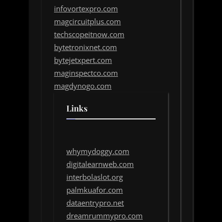
infovortexpro.com
magcircuitplus.com
techscopeitnow.com
bytetronixnet.com
bytejetxpert.com
maginspectco.com
magdynogo.com
Links
whymydoggy.com
digitalearnweb.com
interbolaslot.org
palmkuafor.com
dataentrypro.net
dreamrummypro.com