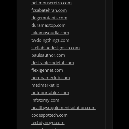
hellmouseretro.com
fcsabatehran.com
dogemutants.com
duramaxtop.com
takamasoudia.com
twdoingthings.com
stellabluedesignsco.com
paulsauthor.com
desirablecodeful.com
flexigennet.com
heronameclub.com
medmarket.io
outdoortablez.com
infotomy.com
healthysupplementsolution.com
codespottech.com
techdynogo.com