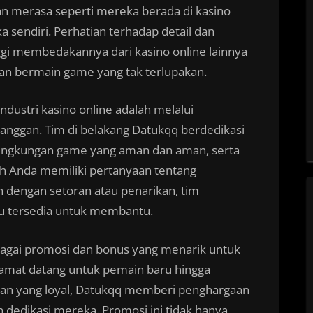
n merasa seperti mereka berada di kasino
sendiri. Perhatian terhadap detail dan
ggi membedakannya dari kasino online lainnya
n bermain game yang tak terlupakan.
ndustri kasino online adalah melalui
nggan. Tim di belakang Datukqq berdedikasi
ingkungan game yang aman dan aman, serta
h Anda memiliki pertanyaan tentang
dengan setoran atau penarikan, tim
lu tersedia untuk membantu.
bagai promosi dan bonus yang menarik untuk
lamat datang untuk pemain baru hingga
gan yang loyal, Datukqq memberi penghargaan
 dedikasi mereka. Promosi ini tidak hanya