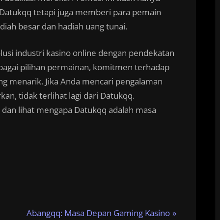
atukqq tetapi juga memberi para pemain
ah besar dan hadiah uang tunai.
usi industri kasino online dengan pendekatan
bagai pilihan permainan, komitmen terhadap
ng menarik. Jika Anda mencari pengalaman
, tidak terlihat lagi dari Datukqq.
ni dan lihat mengapa Datukqq adalah masa
N
Abangqq: Masa Depan Gaming Kasino