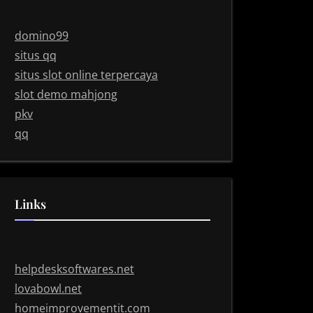
domino99
situs qq
situs slot online terpercaya
slot demo mahjong
pkv
qq
Links
helpdesksoftwares.net
lovabowl.net
homeimprovementit.com