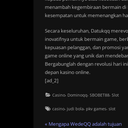
P
menambah kegembiraan bermain di D
u
kesempatan untuk memenangkan hadi
l
s
Secara keseluruhan, Datukqq merevol
a
inovatifnya untuk bermain game, ber
d
kepuasan pelanggan, dan promosi ya
a
game online yang unik dan mendebarkan
n
Bergabunglah dengan revolusi hari i
O
depan kasino online.
V
[ad_2]
O
,
,
,
Casino
Dominoqq
SBOBET88
Slot
Tags:
,
,
,
casino
judi bola
pkv games
slot
Post
P
Mengapa WedeQQ adalah tujuan