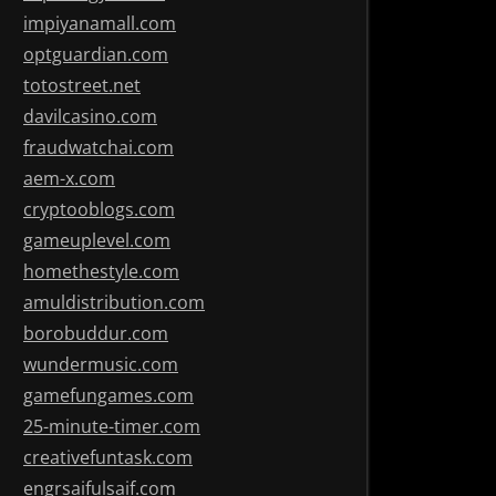
impiyanamall.com
optguardian.com
totostreet.net
davilcasino.com
fraudwatchai.com
aem-x.com
cryptooblogs.com
gameuplevel.com
homethestyle.com
amuldistribution.com
borobuddur.com
wundermusic.com
gamefungames.com
25-minute-timer.com
creativefuntask.com
engrsaifulsaif.com