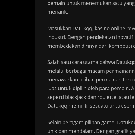
T
tenang
pemain untuk menemukan satu yang
di
e
menarik.
situs
r
yang
p
Masukkan Datukqq, kasino online re
menjamin
keamanan
e
industri. Dengan pendekatan inovati
dan
r
membedakan dirinya dari kompetisi d
kenyamanan.
c
Salah satu cara utama bahwa Datukqq
a
melalui berbagai macam permainannya.
y
menawarkan pilihan permainan terb
a
luas untuk dipilih oleh para pemain
d
seperti blackjack dan roulette, atau l
e
Datukqq memiliki sesuatu untuk sem
n
g
Selain beragam pilihan game, Datuk
a
unik dan mendalam. Dengan grafik yan