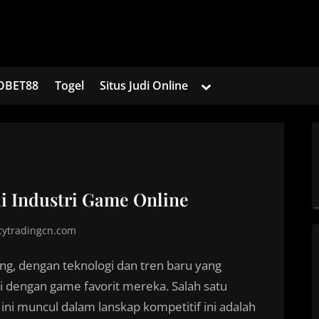
Toggle
OBET88
Togel
Situs Judi Online
sub-
Toggle
menu
sub-
menu
Toggle
sub-
menu
Toggle
sub-
menu
 Industri Game Online
ytradingcn.com
ng, dengan teknologi dan tren baru yang
 dengan game favorit mereka. Salah satu
ni muncul dalam lanskap kompetitif ini adalah