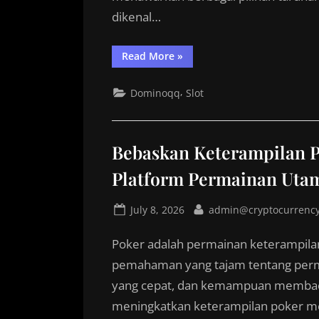
dikenal…
“Temukan
Read More
»
Keseruan
Taruhan
Online
,
Dominoqq
Slot
di
Kemilauqq”
Bebaskan Keterampilan P
Platform Permainan Uta
Posted
By
July 8, 2026
admin@cryptocurrency
on
Poker adalah permainan keterampilan,
pemahaman yang tajam tentang per
yang cepat, dan kemampuan membaca
meningkatkan keterampilan poker 