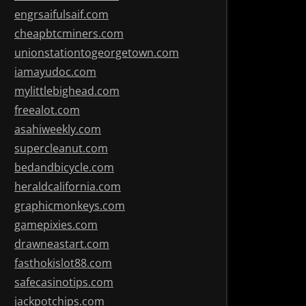
engrsaifulsaif.com
cheapbtcminers.com
unionstationtogeorgetown.com
iamayudoc.com
mylittlebighead.com
freealot.com
asahiweekly.com
supercleanut.com
bedandbicycle.com
heraldcalifornia.com
graphicmonkeys.com
gamepixies.com
drawneastart.com
fasthokislot88.com
safecasinotips.com
jackpotchips.com