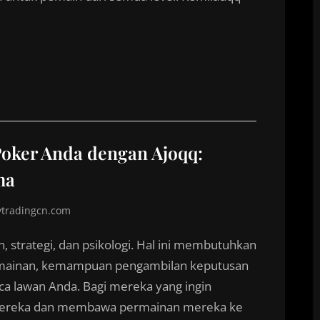
oker Anda dengan Ajoqq:
ma
tradingcn.com
 strategi, dan psikologi. Hal ini membutuhkan
mainan, kemampuan pengambilan keputusan
 lawan Anda. Bagi mereka yang ingin
mereka dan membawa permainan mereka ke