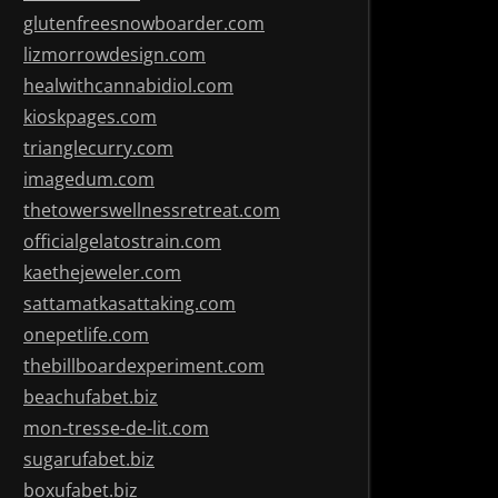
glutenfreesnowboarder.com
lizmorrowdesign.com
healwithcannabidiol.com
kioskpages.com
trianglecurry.com
imagedum.com
thetowerswellnessretreat.com
officialgelatostrain.com
kaethejeweler.com
sattamatkasattaking.com
onepetlife.com
thebillboardexperiment.com
beachufabet.biz
mon-tresse-de-lit.com
sugarufabet.biz
boxufabet.biz